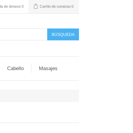
sta de deseos
0
Carrito de compras
0
BÚSQUEDA
Cabello
Masajes