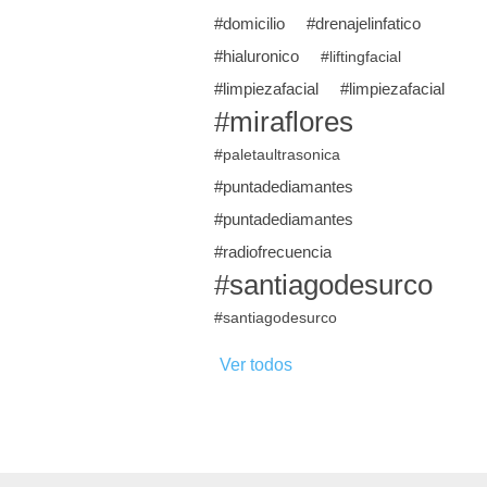
#domicilio
#drenajelinfatico
#hialuronico
#liftingfacial
#limpiezafacial
#limpiezafacial
#miraflores
#paletaultrasonica
#puntadediamantes
#puntadediamantes
#radiofrecuencia
#santiagodesurco
#santiagodesurco
Ver todos