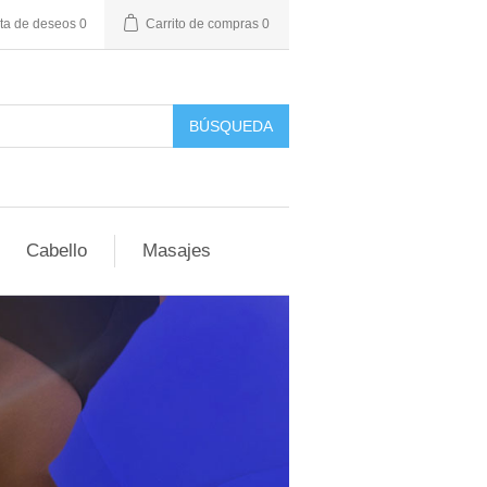
sta de deseos
0
Carrito de compras
0
BÚSQUEDA
Cabello
Masajes