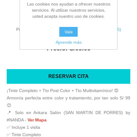
Las cookies nos ayudan a ofrecer nuestros
Sea el primero en revisar este producto
servicios. Al utilizar nuestros servicios,
usted acepta nuestro uso de cookies.
Fabricante:
San Martin de Porres - Lima
Proveedor:
Ankara Salón (SAN MARTIN DE PORRES)
Vale
Precio antiguo:
S/150.00
Aprende más
Precio:
S/99.00
RESERVAR CITA
¡Tinte Completo + Tto Post Color + Tto Multivitamínico! 😍
Armonía perfecta entre color y tratamiento, por tan solo S/ 99
😊
📍 Solo en Ankara Salón (SAN MARTIN DE PORRES) by
#NANDA
-
Ver Mapa
✅ Incluye 1 visita
✅ Tinte Completo