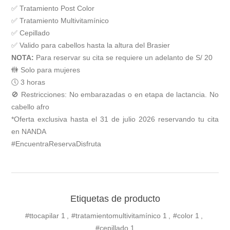
✅ Tratamiento Post Color
✅ Tratamiento Multivitamínico
✅ Cepillado
✅ Valido para cabellos hasta la altura del Brasier
NOTA:
Para reservar su cita se requiere un adelanto de S/ 20
🚻 Solo para mujeres
🕔 3 horas
🚫 Restricciones: No embarazadas o en etapa de lactancia. No
cabello afro
*Oferta exclusiva hasta el 31 de julio 2026 reservando tu cita
en NANDA
#EncuentraReservaDisfruta
Etiquetas de producto
#ttocapilar
1
,
#tratamientomultivitamínico
1
,
#color
1
,
#cepillado
1