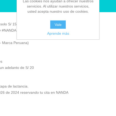
Las cookies nos ayudan a ofrecer nuestros
RESERVAR CITA
servicios. Al utilizar nuestros servicios,
usted acepta nuestro uso de cookies.
 solo S/ 159 😊
Vale
by #NANDA -
Ver Mapa
Aprende más
- Marca Peruana)
es
 un adelanto de S/ 20
apa de lactancia.
2026 de 2024 reservando tu cita en NANDA