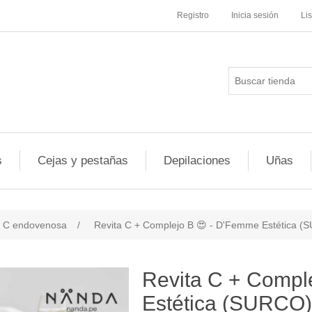
Registro
Inicia sesión
Li
s
Cejas y pestañas
Depilaciones
Uñas
a C endovenosa
/
Revita C + Complejo B 😍 - D'Femme Estética 
Revita C + Compl
Estética (SURCO