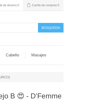
sta de deseos
0
Carrito de compras
0
BÚSQUEDA
Cabello
Masajes
(SURCO)
ejo B 😍 - D'Femme
)