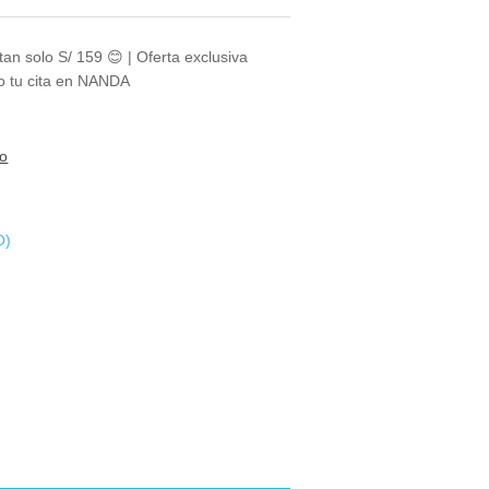
an solo S/ 159 😊 | Oferta exclusiva
o tu cita en NANDA
to
O)