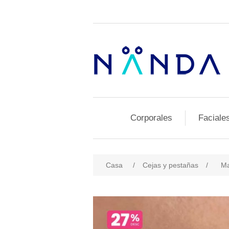
Corporales
Faciale
Casa
/
Cejas y pestañas
/
Ma