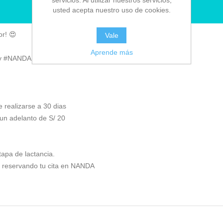
servicios. Al utilizar nuestros servicios,
usted acepta nuestro uso de cookies.
RESERVAR CITA
r! 😍
Vale
Aprende más
by #NANDA -
Ver Mapa
 realizarse a 30 dias
 un adelanto de S/ 20
apa de lactancia.
26 reservando tu cita en NANDA