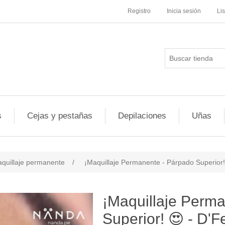
Registro
Inicia sesión
Li
s
Cejas y pestañas
Depilaciones
Uñas
quillaje permanente
/
¡Maquillaje Permanente - Párpado Superio
¡Maquillaje Perm
Superior! 😍 - D'