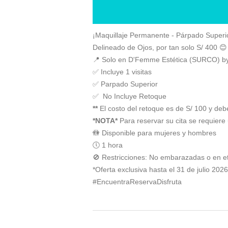
¡Maquillaje Permanente - Párpado Superio
Delineado de Ojos, por tan solo S/ 400 😊
📍 Solo en D'Femme Estética (SURCO) 
✅ Incluye 1 visitas
✅ Parpado Superior
✅ No Incluye Retoque
**
El costo del retoque es de S/ 100 y debe
*NOTA*
Para reservar su cita se requiere
🚻 Disponible para mujeres y hombres
🕔 1 hora
🚫 Restricciones: No embarazadas o en et
*Oferta exclusiva hasta el 31 de julio 20
#EncuentraReservaDisfruta