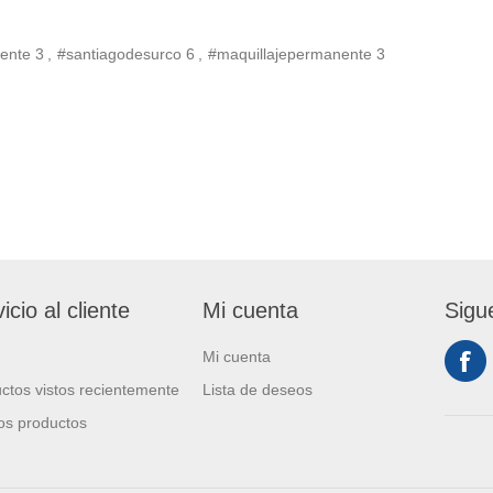
ente
3
,
#santiagodesurco
6
,
#maquillajepermanente
3
icio al cliente
Mi cuenta
Sigu
Mi cuenta
ctos vistos recientemente
Lista de deseos
s productos