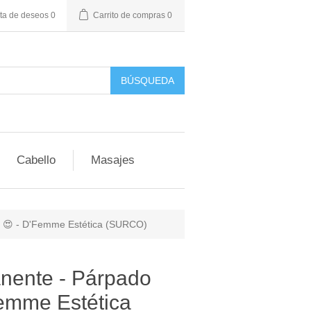
sta de deseos
0
Carrito de compras
0
BÚSQUEDA
Cabello
Masajes
r! 😍 - D'Femme Estética (SURCO)
anente - Párpado
Femme Estética