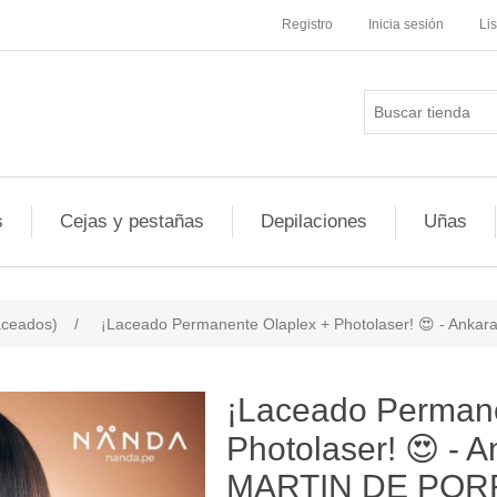
Registro
Inicia sesión
Li
s
Cejas y pestañas
Depilaciones
Uñas
aceados)
/
¡Laceado Permanente Olaplex + Photolaser! 😍 - Ank
¡Laceado Permane
Photolaser! 😍 - 
MARTIN DE POR