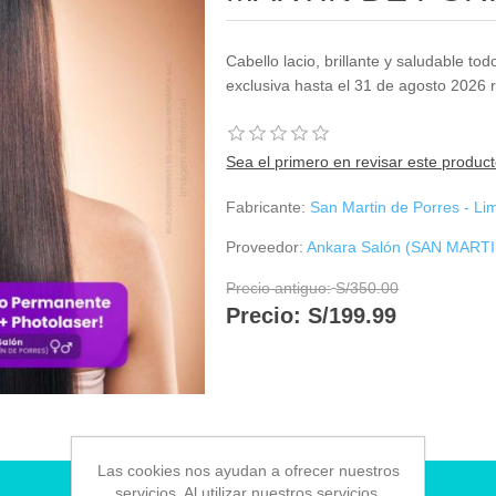
Cabello lacio, brillante y saludable tod
exclusiva hasta el 31 de agosto 2026
Sea el primero en revisar este produc
Fabricante:
San Martin de Porres - Li
Proveedor:
Ankara Salón (SAN MART
Precio antiguo:
S/350.00
Precio:
S/199.99
Las cookies nos ayudan a ofrecer nuestros
RESERVAR CITA
servicios. Al utilizar nuestros servicios,