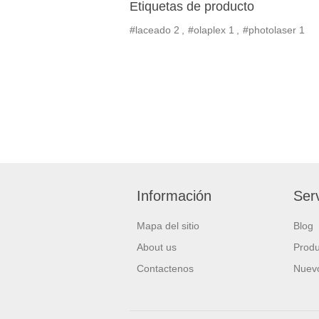
Etiquetas de producto
#laceado
2
,
#olaplex
1
,
#photolaser
1
Información
Serv
Mapa del sitio
Blog
About us
Produ
Contactenos
Nuevo