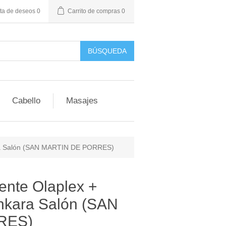
sta de deseos
0
Carrito de compras
0
BÚSQUEDA
Cabello
Masajes
ara Salón (SAN MARTIN DE PORRES)
nte Olaplex +
Ankara Salón (SAN
RES)