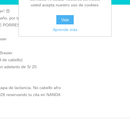
usted acepta nuestro uso de cookies.
er! 😍
l año, por tan solo S/ 199.99 😊
Vale
 DE PORRES) by #NANDA
-
Ver Mapa
Aprende más
aser
Brasier
d de cabello)
un adelanto de S/ 20
apa de lactancia. No cabello afro
2026 reservando tu cita en NANDA