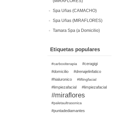
(MIRAFLORES)
Spa Uñas (CAMACHO)
Spa Uñas (MIRAFLORES)
Tamara Spa (a Domicilio)
Etiquetas populares
#ceragigi
#carboxiterapia
#domicilio
#drenajelinfatico
#hialuronico
#liftingfacial
#limpiezafacial
#limpiezafacial
#miraflores
#paletaultrasonica
#puntadediamantes