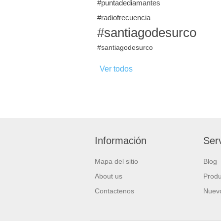
#puntadediamantes
#radiofrecuencia
#santiagodesurco
#santiagodesurco
Ver todos
Información
Serv
Mapa del sitio
Blog
About us
Produ
Contactenos
Nuevo