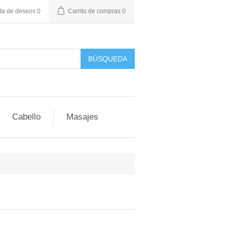
sta de deseos
0
Carrito de compras
0
BÚSQUEDA
Cabello
Masajes