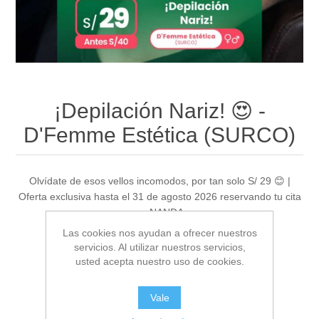
¡Depilación Nariz! 😍 -
D'Femme Estética (SURCO)
Olvídate de esos vellos incomodos, por tan solo S/ 29 😊 |
Oferta exclusiva hasta el 31 de agosto 2026 reservando tu cita
en NANDA
Las cookies nos ayudan a ofrecer nuestros
servicios. Al utilizar nuestros servicios,
usted acepta nuestro uso de cookies.
Sea el primero en revisar este producto
Fabricante:
Santiago de Surco - Lima
Vale
Proveedor:
D'Femme Estetica (SURCO)