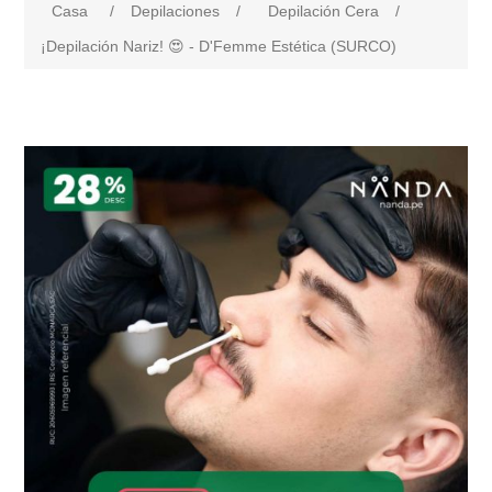
Casa
/
Depilaciones
/
Depilación Cera
/
¡Depilación Nariz! 😍 - D'Femme Estética (SURCO)