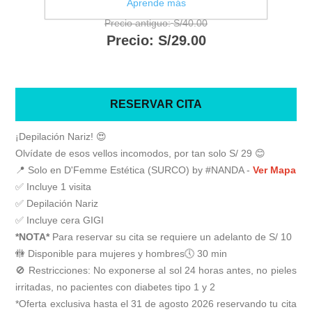
Aprende más
Precio antiguo:
S/40.00
Precio:
S/29.00
RESERVAR CITA
¡Depilación Nariz! 😍
Olvídate de esos vellos incomodos, por tan solo S/ 29 😊
📍 Solo en D'Femme Estética (SURCO) by #NANDA -
Ver Mapa
✅ Incluye 1 visita
✅ Depilación Nariz
✅ Incluye cera GIGI
*NOTA*
Para reservar su cita se requiere un adelanto de S/ 10
🚻
Disponible para mujeres y hombres
🕔 30 min
🚫 Restricciones: No exponerse al sol 24 horas antes, no pieles
irritadas, no pacientes con diabetes tipo 1 y 2
*Oferta exclusiva hasta el 31 de agosto 2026 reservando tu cita