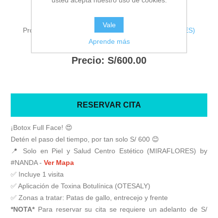
Fabricante:
Miraflores - Lima
Vale
Proveedor:
Piel y Salud Centro Estético (MIRAFLORES)
Aprende más
Precio antiguo:
S/800.00
Precio:
S/600.00
RESERVAR CITA
¡Botox Full Face! 😍
Detén el paso del tiempo, por tan solo S/ 600 😊
📍 Solo en Piel y Salud Centro Estético (MIRAFLORES) by
#NANDA -
Ver Mapa
✅ Incluye 1 visita
✅ Aplicación de Toxina Botulínica (OTESALY)
✅ Zonas a tratar: Patas de gallo, entrecejo y frente
*NOTA*
Para reservar su cita se requiere un adelanto de S/