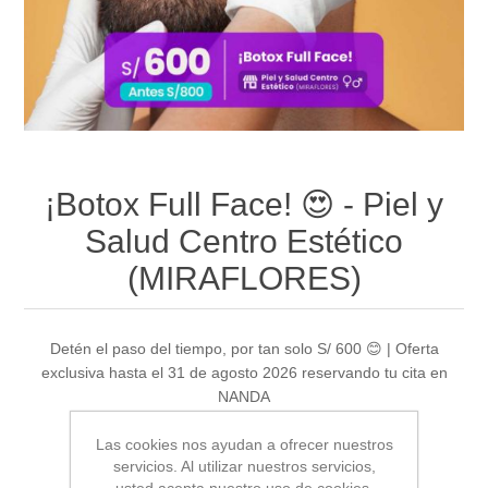
¡Botox Full Face! 😍 - Piel y
Salud Centro Estético
(MIRAFLORES)
Detén el paso del tiempo, por tan solo S/ 600 😊 | Oferta
exclusiva hasta el 31 de agosto 2026 reservando tu cita en
NANDA
Las cookies nos ayudan a ofrecer nuestros
servicios. Al utilizar nuestros servicios,
Sea el primero en revisar este producto
usted acepta nuestro uso de cookies.