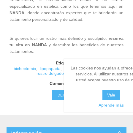
especializado en estética como los que tenemos aquí en
NANDA
, donde encontrarás expertos que te brindarán un
tratamiento personalizado y de calidad.
Si quieres lucir un rostro más definido y esculpido,
reserva
tu cita en NANDA
y descubre los beneficios de nuestros
tratamientos.
Etiquetas:
Las cookies nos ayudan a ofrece
bichectomia
,
lipopapada
,
afinamiento de rostros
,
hifu
,
rostro delgado
,
eliminar papada
servicios. Al utilizar nuestros s
usted acepta nuestro uso de c
Comentarios ( d)
Vale
DETALLES
Aprende más