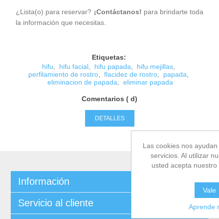
¿Lista(o) para reservar?
¡Contáctanos!
para brindarte toda
la información que necesitas.
Etiquetas:
hifu
,
hifu facial
,
hifu papada
,
hifu mejillas
,
perfilamiento de rostro
,
flacidez de rostro
,
papada
,
eliminacion de papada
,
eliminar papada
Comentarios ( d)
DETALLES
Las cookies nos ayudan 
servicios. Al utilizar n
usted acepta nuestro 
Información
Vale
Servicio al cliente
Aprende 