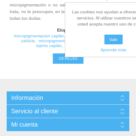
micropigmentación o no sabes a ciencia cierta de lo que
trata, no te preocupes, en las próximas líneas resolveremos
Las cookies nos ayudan a ofrece
servicios. Al utilizar nuestros s
todas tus dudas.
usted acepta nuestro uso de c
Etiquetas:
micropigmentacion capilar
,
caida del cabello
,
alopecia
,
Vale
calvicie
,
micropigmentacion
,
tricopigmentacion
,
injerto capilar
,
transplante capilar
Aprende más
DETALLES
Información
Servicio al cliente
Mi cuenta